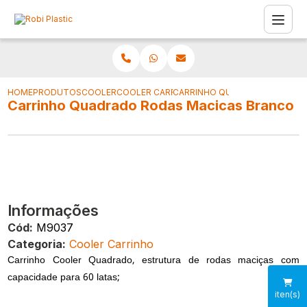
HOME
PRODUTOS
COOLER
COOLER CARRINHO
CARRINHO QUADRADO RODAS 
Carrinho Quadrado Rodas Macicas Branco
Informações
Cód:
M9037
Categoria:
Cooler Carrinho
Carrinho Cooler Quadrado, estrutura de rodas maciças com
capacidade para 60 latas;
iten(s)