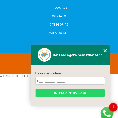
PRODUTOS
CONTATO
CATEGORIAS
MAPA DO SITE
Olá! Fale agora pelo WhatsApp
Copyright © Robi Plastic. (Lei 9610 de 19/02/1998)
W3C
W3C
Insira seu telefone
// CARRINHO FIXO
INICIAR CONVERSA
1