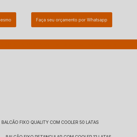
mesmo
Faça seu orçamento por Whatsapp
24-8197
(11) 99467-5065
atendimento@robiplastic.com.br
BALCÃO FIXO QUALITY COM COOLER 50 LATAS
BALCÃO FIXO RETANGULAR COM COOLER 12 LATAS