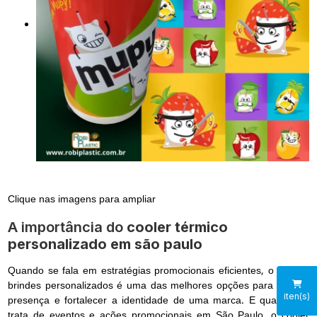
Clique nas imagens para ampliar
A importância do
cooler térmico
personalizado em são paulo
Quando se fala em estratégias promocionais eficientes, o uso de
brindes personalizados é uma das melhores opções para marcar
iten(s)
presença e fortalecer a identidade de uma marca. E quando se
trata de eventos e ações promocionais em São Paulo, o cooler