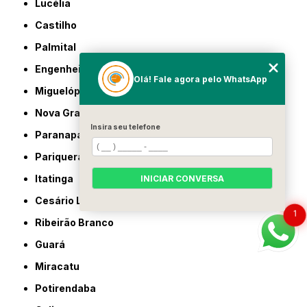
Lucélia
Castilho
Palmital
Engenheiro Coelho
Olá! Fale agora pelo WhatsApp
Miguelópolis
Nova Granada
Insira seu telefone
Paranapanema
Pariquera-Açu
Itatinga
INICIAR CONVERSA
Cesário Lange
1
Ribeirão Branco
Guará
Miracatu
Potirendaba