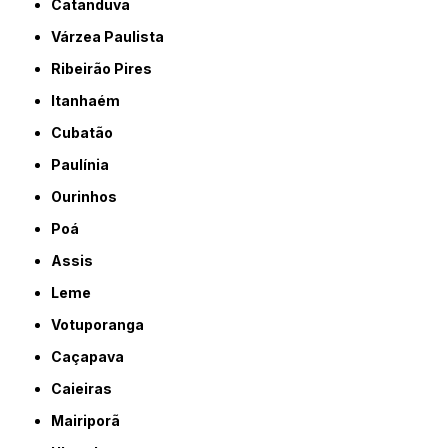
Catanduva
Várzea Paulista
Ribeirão Pires
Itanhaém
Cubatão
Paulínia
Ourinhos
Poá
Assis
Leme
Votuporanga
Caçapava
Caieiras
Mairiporã