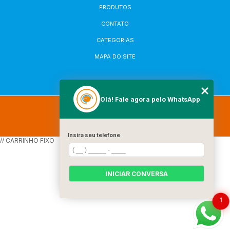
PRODUTOS
CONTATO
CATEGORIAS
MAPA DO SITE
Olá! Fale agora pelo WhatsApp
Copyright © Robi Plastic. (Lei 9610 de 19/02/1998)
W3C
W3C
Insira seu telefone
// CARRINHO FIXO
INICIAR CONVERSA
1