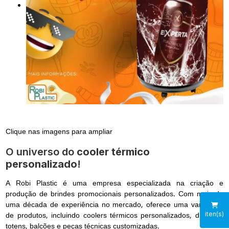
Clique nas imagens para ampliar
O universo do
cooler térmico
personalizado
!
A Robi Plastic é uma empresa especializada na criação e
produção de brindes promocionais personalizados. Com mais de
uma década de experiência no mercado, oferece uma variedade
de produtos, incluindo coolers térmicos personalizados, displays,
iten(s)
totens, balcões e peças técnicas customizadas.