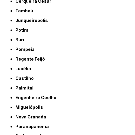
Cerqueira César
Tambaú
Junqueirópolis
Potim
Buri
Pompeia
Regente Feijó
Lucélia
Castilho
Palmital
Engenheiro Coelho
Miguelópolis
Nova Granada
Paranapanema