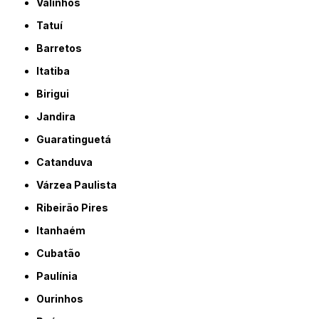
Valinhos
Tatuí
Barretos
Itatiba
Birigui
Jandira
Guaratinguetá
Catanduva
Várzea Paulista
Ribeirão Pires
Itanhaém
Cubatão
Paulínia
Ourinhos