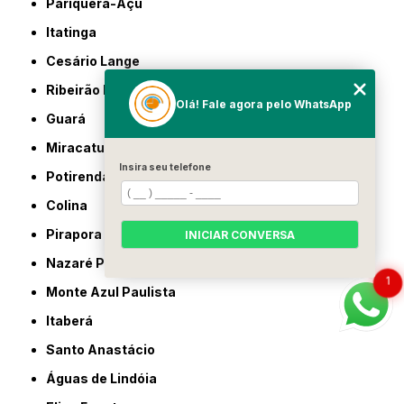
Pariquera-Açu
Itatinga
Cesário Lange
Ribeirão Branco
Olá! Fale agora pelo WhatsApp
Guará
Miracatu
Insira seu telefone
Potirendaba
Colina
Pirapora do Bom Jesus
INICIAR CONVERSA
Nazaré Paulista
1
Monte Azul Paulista
Itaberá
Santo Anastácio
Águas de Lindóia